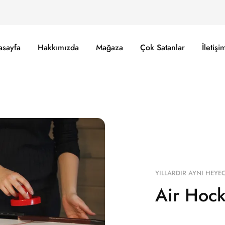
asayfa
Hakkımızda
Mağaza
Çok Satanlar
İletişi
YILLARDIR AYNI HEYE
Air Hock