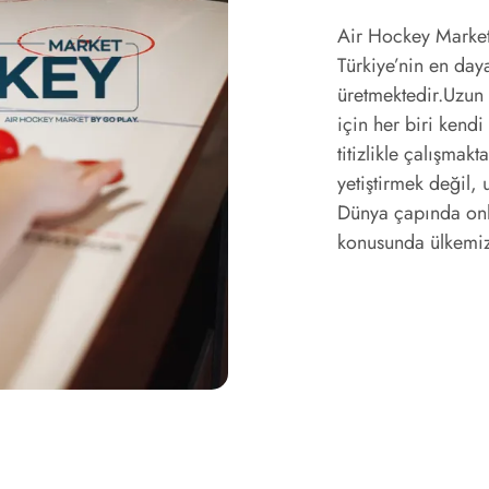
Air Hockey Market
Türkiye’nin en daya
üretmektedir.Uzun 
için her biri kend
titizlikle çalışma
yetiştirmek değil,
Dünya çapında onla
konusunda ülkemiz