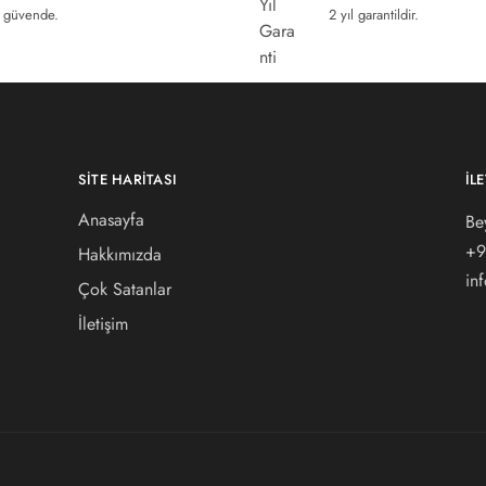
güvende.
2 yıl garantildir.
SITE HARITASI
İL
Anasayfa
Be
+9
Hakkımızda
in
Çok Satanlar
İletişim