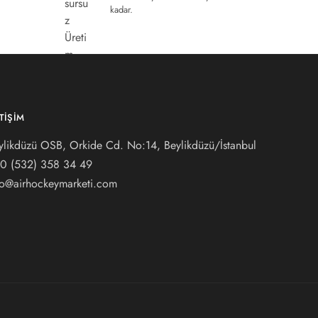
kadar.
ETIŞIM
ylikdüzü OSB, Orkide Cd. No:14, Beylikdüzü/İstanbul
0 (532) 3
58 34 49
fo@airhockeymarketi.com