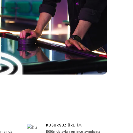
KUSURSUZ ÜRETIM
anlamda
Bütün detayları en ince ayrıntısına