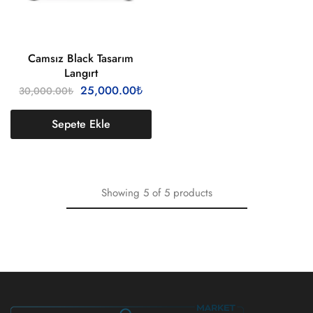
Camsız Black Tasarım
Langırt
25,000.00
₺
30,000.00
₺
Sepete Ekle
Showing
5
of
5
products