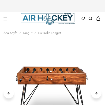
Air
Hockey
Ana Sayfa
Langırt
Lux Iroko Langırt
Marketi