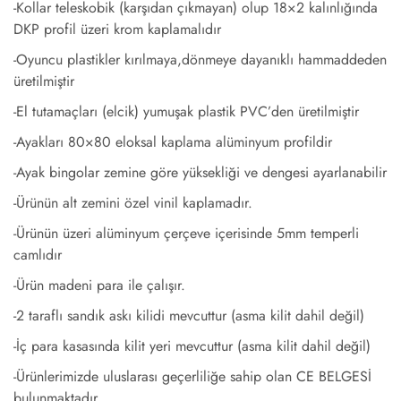
-Kollar teleskobik (karşıdan çıkmayan) olup 18×2 kalınlığında
DKP profil üzeri krom kaplamalıdır
-Oyuncu plastikler kırılmaya,dönmeye dayanıklı hammaddeden
üretilmiştir
-El tutamaçları (elcik) yumuşak plastik PVC’den üretilmiştir
-Ayakları 80×80 eloksal kaplama alüminyum profildir
-Ayak bingolar zemine göre yüksekliği ve dengesi ayarlanabilir
-Ürünün alt zemini özel vinil kaplamadır.
-Ürünün üzeri alüminyum çerçeve içerisinde 5mm temperli
camlıdır
-Ürün madeni para ile çalışır.
-2 taraflı sandık askı kilidi mevcuttur (asma kilit dahil değil)
-İç para kasasında kilit yeri mevcuttur (asma kilit dahil değil)
-Ürünlerimizde uluslarası geçerliliğe sahip olan CE BELGESİ
bulunmaktadır.