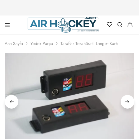
Air
Hockey
Ana Sayfa
Yedek Parça
Taraftar Tezahüratlı Langırt Kartı
Marketi